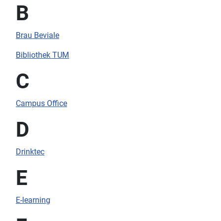
B
Brau Beviale
Bibliothek TUM
C
Campus Office
D
Drinktec
E
E-learning